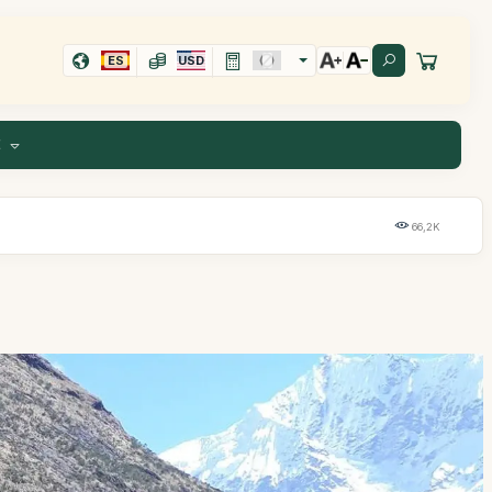
ES
USD
E
66,2K