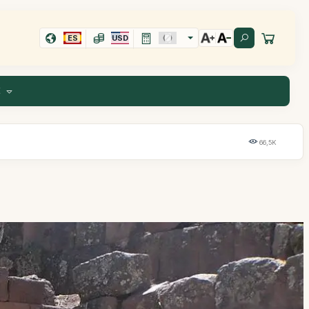
ES
USD
E
66,5K