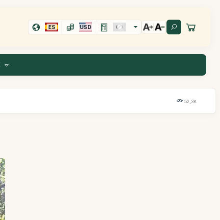
ES
USD
E
52,3K