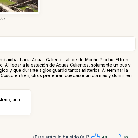
chu
Urubamba, hacia Aguas Calientes al pie de Machu Picchu. El tren
. Al llegar a la estación de Aguas Calientes, solamente un bus y
gico y que durante siglos guardó tantos misterios. Al terminar la
a Cusco en tren; otros preferirán quedarse un día más y dormir en
sterio, una
¿Este artículo ha sido útil?
44
58