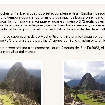
cchu? En 1911, el arqueólogo estadounidense Hiram Bingham descub
r mucho tiempo siguió siendo un mito y que muchos buscaron en vano,
local, la montaña vieja. Aunque el lugar es inmenso (172 edificios e
te en numerosos lugares, sino también toda creencia y representaci
pidamente del por qué: el lugar es totalmente invisible desde el valle
a, no se sabe casi nada de Machu Picchu. ¿Era una fortaleza contra l
ces? ¿O era un refugio para las Vírgenes del Sol o simplemente un l
 precolombino más espectacular de América del Sur. En 1983, el sa
s maravillas del mundo.