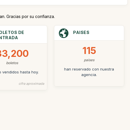
an. Gracias por su confianza.
OLETOS DE
PAISES
NTRADA
115
33,200
paises
boletos
han reservado con nuestra
o vendidos hasta hoy.
agencia.
cifra aproximada