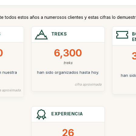
te todos estos años a numerosos clientes y estas cifras lo demuestr
S
TREKS
B
E
0
6,300
treks
n nuestra
han sido organizados hasta hoy.
han sid
cifra aproximada
ra aproximada
EXPERIENCIA
26