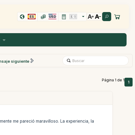
ES
USD
E
saje siguiente
Página 1 de 1
1
mente me pareció maravilloso. La experiencia, la