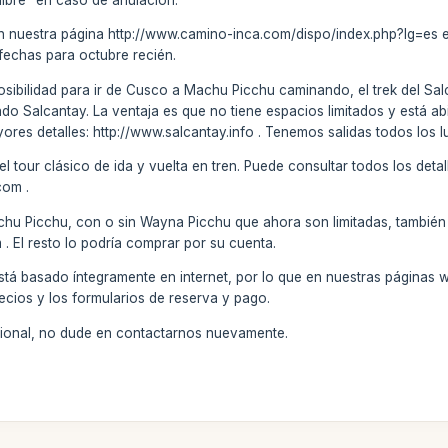
en nuestra página http://www.camino-inca.com/dispo/index.php?lg=es es
fechas para octubre recién.
osibilidad para ir de Cusco a Machu Picchu caminando, el trek del Sa
o Salcantay. La ventaja es que no tiene espacios limitados y está abier
es detalles: http://www.salcantay.info . Tenemos salidas todos los lu
 tour clásico de ida y vuelta en tren. Puede consultar todos los detal
com .
chu Picchu, con o sin Wayna Picchu que ahora son limitadas, también 
El resto lo podría comprar por su cuenta.
stá basado íntegramente en internet, por lo que en nuestras páginas 
ecios y los formularios de reserva y pago.
icional, no dude en contactarnos nuevamente.