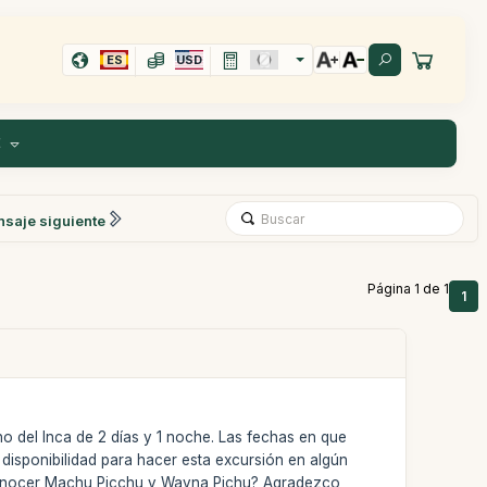
ES
USD
E
saje siguiente
Página 1 de 1
1
o del Inca de 2 días y 1 noche. Las fechas en que
disponibilidad para hacer esta excursión en algún
 conocer Machu Picchu y Wayna Pichu? Agradezco