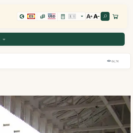
ES
USD
E
64,7K