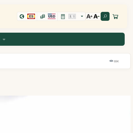
ES
USD
E
69K