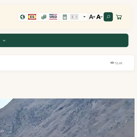
ES
USD
E
53,4K