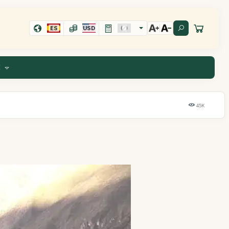
ES
USD
E
45K