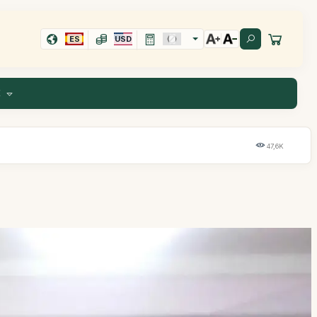
ES
USD
E
47,6K