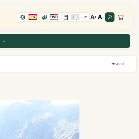
ES
USD
E
46,2K