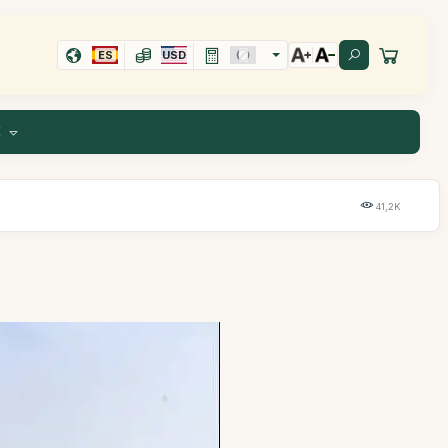
ES
USD
E
41,2K