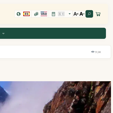
ES
USD
E
51,9K