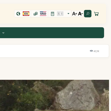
ES
USD
E
43,1K