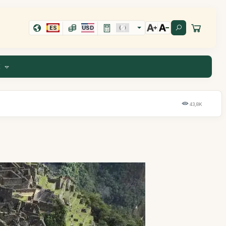
ES
USD
E
43,8K