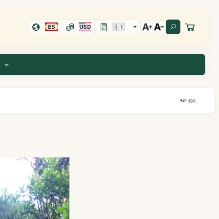
ES
USD
E
49K