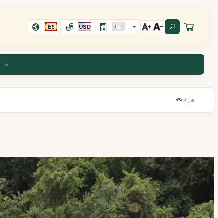
ES
USD
E
31,5K