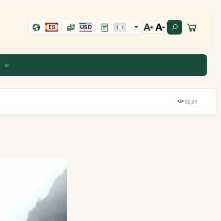
ES
USD
E
52,9K