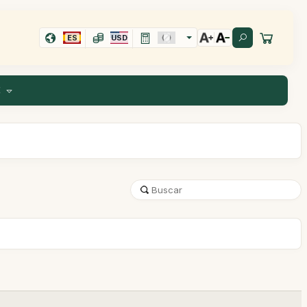
ES
USD
E