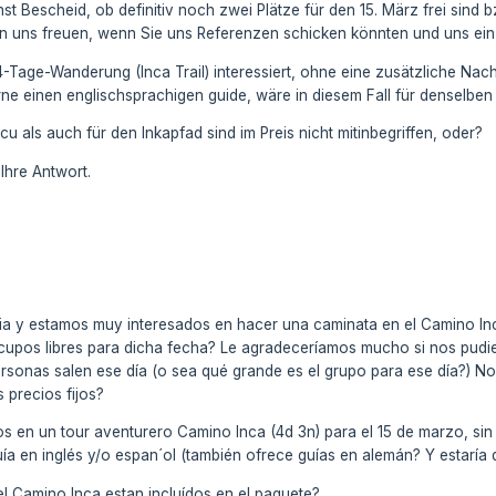
st Bescheid, ob definitiv noch zwei Plätze für den 15. März frei sind b
 uns freuen, wenn Sie uns Referenzen schicken könnten und uns ein 
 4-Tage-Wanderung (Inca Trail) interessiert, ohne eine zusätzliche Na
rne einen englischsprachigen guide, wäre in diesem Fall für denselben
cu als auch für den Inkapfad sind im Preis nicht mitinbegriffen, oder?
Ihre Antwort.
a y estamos muy interesados en hacer una caminata en el Camino Inca
upos libres para dicha fecha? Le agradeceríamos mucho si nos pudiera
ersonas salen ese día (o sea qué grande es el grupo para ese día?) No
 precios fijos?
s en un tour aventurero Camino Inca (4d 3n) para el 15 de marzo, sin
guía en inglés y/o espan´ol (también ofrece guías en alemán? Y estaría
l Camino Inca estan incluídos en el paquete?