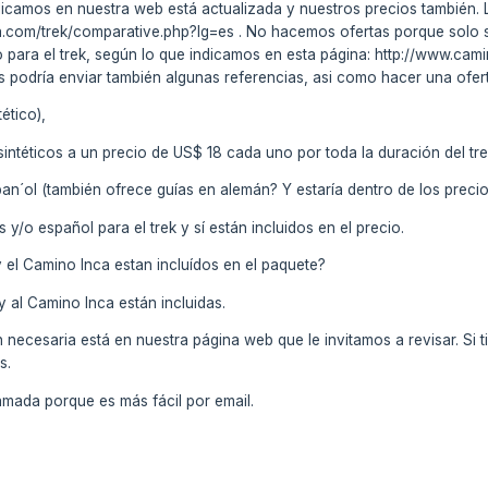
icamos en nuestra web está actualizada y nuestros precios también. Lo
a.com/trek/comparative.php?lg=es . No hacemos ofertas porque solo s
do para el trek, según lo que indicamos en esta página: http://www.ca
 podría enviar también algunas referencias, asi como hacer una oferta
ético),
sintéticos a un precio de US$ 18 cada uno por toda la duración del tre
pan´ol (también ofrece guías en alemán? Y estaría dentro de los prec
y/o español para el trek y sí están incluidos en el precio.
 el Camino Inca estan incluídos en el paquete?
y al Camino Inca están incluidas.
necesaria está en nuestra página web que le invitamos a revisar. Si 
s.
amada porque es más fácil por email.