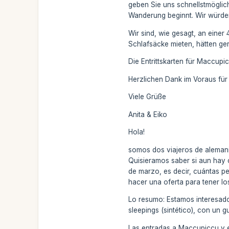
geben Sie uns schnellstmöglich
Wanderung beginnt. Wir würden
Wir sind, wie gesagt, an einer
Schlafsäcke mieten, hätten ge
Die Entrittskarten für Maccupic
Herzlichen Dank im Voraus für 
Viele Grüße
Anita & Eiko
Hola!
somos dos viajeros de alemani
Quisieramos saber si aun hay c
de marzo, es decir, cuántas p
hacer una oferta para tener los
Lo resumo: Estamos interesado
sleepings (sintético), con un 
Las entradas a Maccupiccu y e