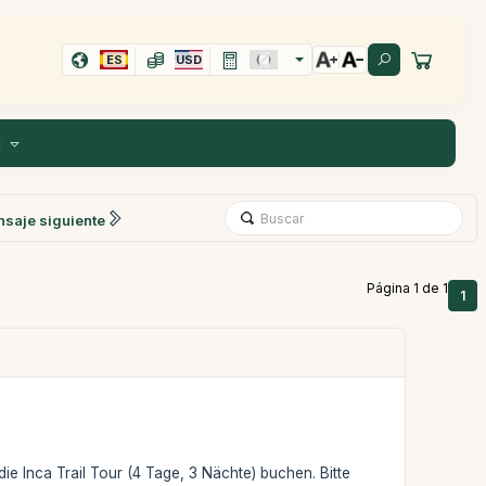
ES
USD
E
saje siguiente
Página 1 de 1
1
ie Inca Trail Tour (4 Tage, 3 Nächte) buchen. Bitte