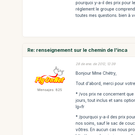
pourquoi y-a-il des prix pour l
réglement le groupe comprend
toutes mes questions. bien à vou
Re: renseignement sur le chemin de l'inca
28 de ene. de 2012, 12:39
Bonjour Mme Chétry,
Tout d'abord, merci pour votre
Mensajes: 825
* /vos prix ne concernent que 
jours, tout inclus et sans opt
lg=fr
* /pourquoi y-a-il des prix pour
nos soins, sauf le sac de cou
vôtres. En aucun cas nous prop