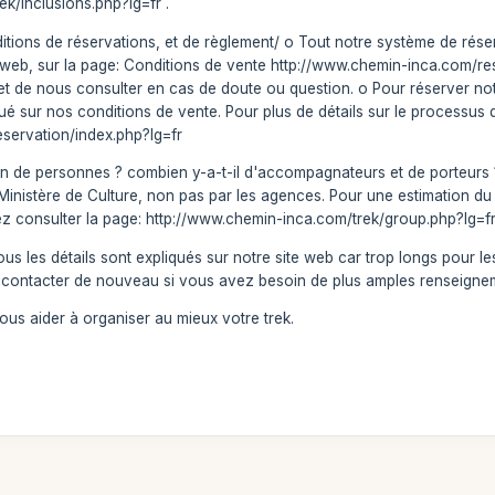
k/inclusions.php?lg=fr .
ditions de réservations, et de règlement/ o Tout notre système de rése
e web, sur la page: Conditions de vente http://www.chemin-inca.com/
er et de nous consulter en cas de doute ou question. o Pour réserver
qué sur nos conditions de vente. Pour plus de détails sur le processus d
servation/index.php?lg=fr
 de personnes ? combien y-a-t-il d'accompagnateurs et de porteurs 
 le Ministère de Culture, non pas par les agences. Pour une estimation
ez consulter la page: http://www.chemin-inca.com/trek/group.php?lg=fr
s les détails sont expliqués sur notre site web car trop longs pour l
 contacter de nouveau si vous avez besoin de plus amples renseigne
vous aider à organiser au mieux votre trek.