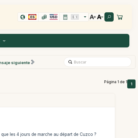
ES
USD
E
saje siguiente
Página 1 de 1
1
nent que les 4 jours de marche au départ de Cuzco ?