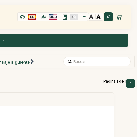
ES
USD
E
saje siguiente
Página 1 de 1
1