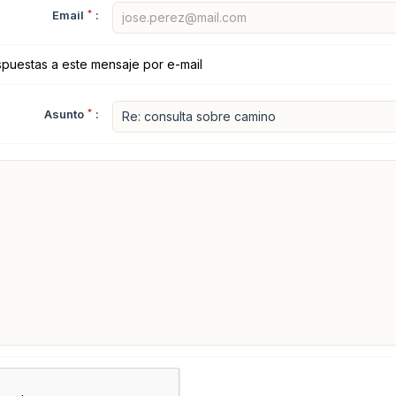
Email
*
:
spuestas a este mensaje por e-mail
Asunto
*
: