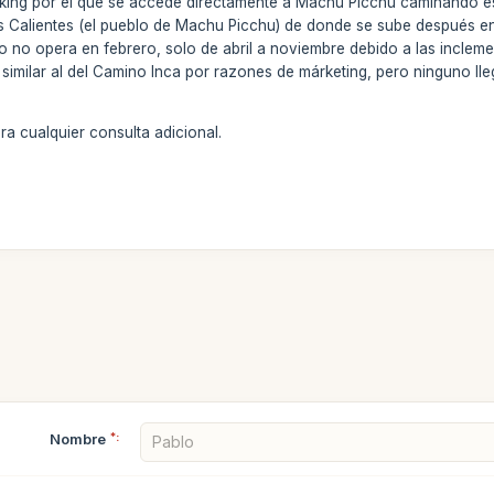
ekking por el que se accede directamente a Machu Picchu caminando es
as Calientes (el pueblo de Machu Picchu) de donde se sube después e
ero no opera en febrero, solo de abril a noviembre debido a las incleme
milar al del Camino Inca por razones de márketing, pero ninguno lleg
a cualquier consulta adicional.
Nombre
*: