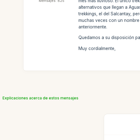
mes más lluvioso. El único tr
Mensajes: 825
alternativos que llegan a Agu
trekkings, el del Salcantay, p
muchas veces con un nombre si
anteriormente.
Quedamos a su disposición par
Muy cordialmente,
Explicaciones acerca de estos mensajes