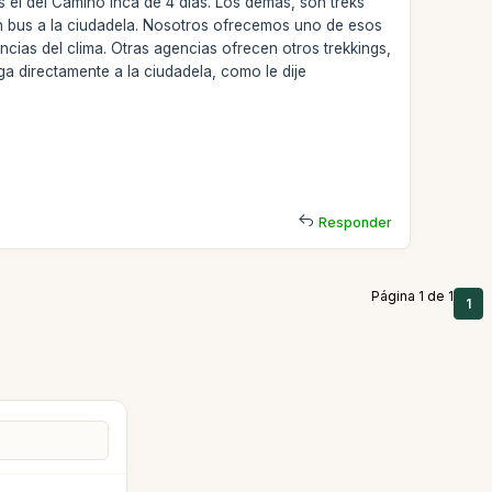
 el del Camino Inca de 4 días. Los demás, son treks
n bus a la ciudadela. Nosotros ofrecemos uno de esos
ncias del clima. Otras agencias ofrecen otros trekkings,
a directamente a la ciudadela, como le dije
Responder
Página 1 de 1
1