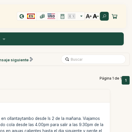
ES
USD
E
saje siguiente
Página 1 de 1
1
la en ollantaytambo desde ls 2 de la mañana. Viajamos
o cola desde las 4.00pm para salir a las 9.30pm de la
 en aguas calientes hasta el dia siguiente y perde el