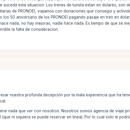
 suceda esta situacion. Los trenes de turista estan en dolares, son d
arias de PRONOEI, viajamos con donaciones que consegui y actividade
por los 50 aniversario de los PRONOEI pagando pasaje en tren en dolar
ace nada, no hay mejoras, nadie hace nada. Es tiempo de que se mejor
rible la falta de consideracion.
resar nuestra profunda decepción por la mala experiencia que ha ten
cal.
iene nada que ver con nosotros. Nosotros somos agencia de viaje p
l (que ni siquiera se puede reservar en linea). Por lo cual solo le po