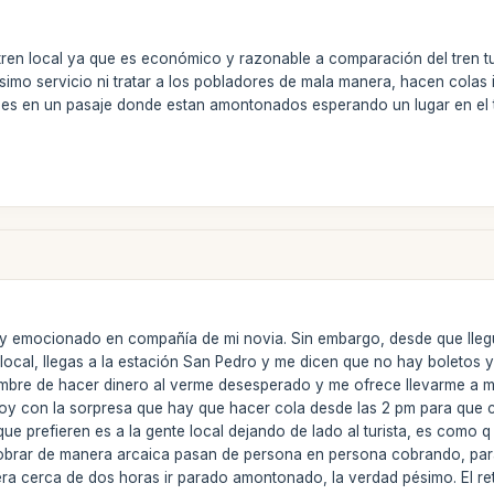
ren local ya que es económico y razonable a comparación del tren turís
simo servicio ni tratar a los pobladores de mala manera, hacen colas 
a es en un pasaje donde estan amontonados esperando un lugar en el tr
uy emocionado en compañía de mi novia. Sin embargo, desde que lleg
n local, llegas a la estación San Pedro y me dicen que no hay boletos
ambre de hacer dinero al verme desesperado y me ofrece llevarme a 
doy con la sorpresa que hay que hacer cola desde las 2 pm para que c
 que prefieren es a la gente local dejando de lado al turista, es como 
obrar de manera arcaica pasan de persona en persona cobrando, para
pera cerca de dos horas ir parado amontonado, la verdad pésimo. El r