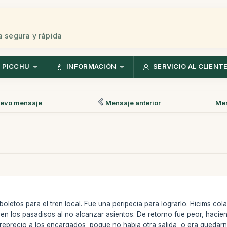
 segura y rápida
 PICCHU
INFORMACIÓN
SERVICIO AL CLIENT
evo mensaje
Mensaje anterior
Men
letos para el tren local. Fue una peripecia para lograrlo. Hicims co
 los pasadisos al no alcanzar asientos. De retorno fue peor, haciend
eprecio a los encargados, poque no habia otra salida, o era quedarnos