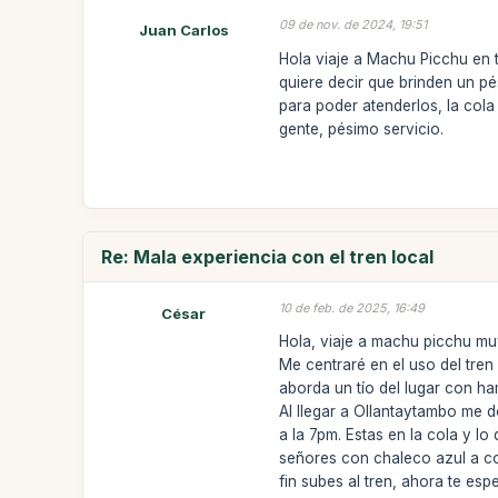
09 de nov. de 2024, 19:51
Juan Carlos
Hola viaje a Machu Picchu en t
quiere decir que brinden un pé
para poder atenderlos, la col
gente, pésimo servicio.
Re: Mala experiencia con el tren local
10 de feb. de 2025, 16:49
César
Hola, viaje a machu picchu m
Me centraré en el uso del tre
aborda un tío del lugar con h
Al llegar a Ollantaytambo me 
a la 7pm. Estas en la cola y lo
señores con chaleco azul a c
fin subes al tren, ahora te es