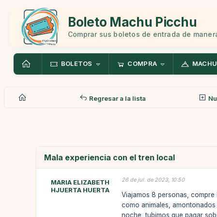
Boleto Machu Picchu
Comprar sus boletos de entrada de manera
BOLETOS
COMPRA
MACHU
Regresar a la lista
Nu
Mala experiencia con el tren local
26 de jul. de 2023, 10:50
MARIA ELIZABETH
HJUERTA HUERTA
Viajamos 8 personas, compre bo
como animales, amontonados en
noche, tubimos que pagar sobr