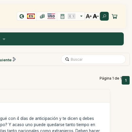
ES
USD
E
uiente
Página 1 de 1
1
egué con 4 días de anticipación y te dicen q debes
iempo? Y acaso uno puede quedarse tanto tiempo en
ristas tanto nacionales como extranjeros. Deben hacer