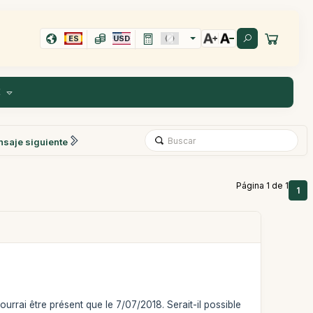
ES
USD
E
saje siguiente
Página 1 de 1
1
pourrai être présent que le 7/07/2018. Serait-il possible