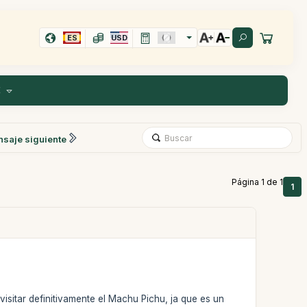
ES
USD
E
saje siguiente
Página 1 de 1
1
visitar definitivamente el Machu Pichu, ja que es un