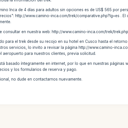
Camino Inca de 4 días para adultos sin opciones es de US$ 565 por pe
Precios": http://www.camino-inca.com/trek/comparative.php?lg=es . E
amente.
uede consultar en nuestra web: http://www.camino-inca.com/trek/trek.ph
do para el trek desde su recojo en su hotel en Cusco hasta el retorno (
stros servicios, lo invito a revisar la página http://www.camino-inca
el aeropuerto para nuestros clientes, previa solicitud.
stá basado íntegramente en internet, por lo que en nuestras páginas 
ecios y los formularios de reserva y pago.
icional, no dude en contactarnos nuevamente.