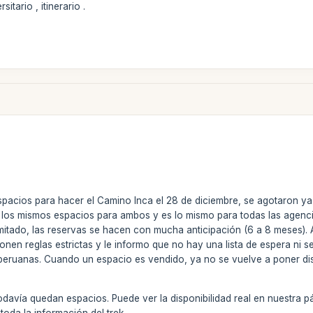
itario , itinerario .
acios para hacer el Camino Inca el 28 de diciembre, se agotaron ya 
los mismos espacios para ambos y es lo mismo para todas las agencia
mitado, las reservas se hacen con mucha anticipación (6 a 8 meses). A
mponen reglas estrictas y le informo que no hay una lista de espera n
 peruanas. Cuando un espacio es vendido, ya no se vuelve a poner dis
todavía quedan espacios. Puede ver la disponibilidad real en nuestra
toda la información del trek.