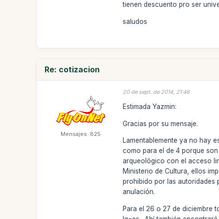
tienen descuento pro ser univers
saludos
Re: cotizacion
20 de sept. de 2014, 21:46
Estimada Yazmin:
Gracias por su mensaje.
Mensajes: 825
Lamentablemente ya no hay esp
como para el de 4 porque son 
arqueológico con el acceso li
Ministerio de Cultura, ellos i
prohibido por las autoridades
anulación.
Para el 26 o 27 de diciembre 
lg=es . Ahí también encontrará 