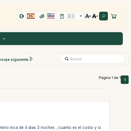
ES
USD
E
saje siguiente
Página 1 de 1
1
mino inca de 4 dias 3 noches , cuanto es el costo y si