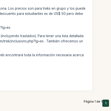
rsona. Los precios son para treks en grupo y los puede
l descuento para estudiantes es de US$ 50 pero debe
p?lg=es
incluyendo traslados). Para tener una lista detallada
.com/trek/inclusions.php?lg=es . También ofrecemos un
web encontrará toda la información necesaria acerca
Página 1 de 1
1