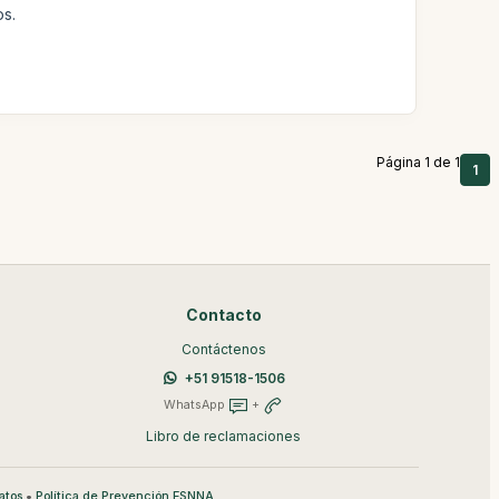
os.
Página 1 de 1
1
Contacto
Contáctenos
+51 91518-1506
WhatsApp
+
Libro de reclamaciones
•
atos
Política de Prevención ESNNA