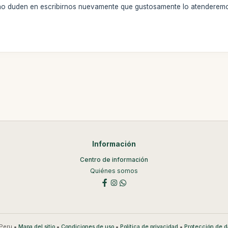
, no duden en escribirnos nuevamente que gustosamente lo atenderem
Información
Centro de información
Quiénes somos
Peru •
•
•
•
Mapa del sitio
Condiciones de uso
Política de privacidad
Protección de d