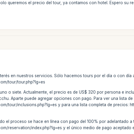
Solo queremos el precio del tour, ya contamos con hotel. Espero su r
terés en nuestros servicios. Sólo hacemos tours por el día o con día
com/tour/tour.php?lg=es
uno o siete. Actualmente, el precio es de US$ 320 por persona e incluye
cchu. Aparte puede agregar opciones con pago. Para ver una lista de lo 
om/tour/inclusions.php?lg=es y para una lista completa de precios: 
do el proceso se hace en línea con pago del 100% por adelantado a t
om/reservation/index.php?lg=es y el único medio de pago aceptado es 