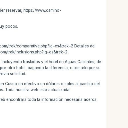
oder reservar, https://www.camino-
muy pocos.
a.com/trek/comparative.php?lg=es&trek=2 Detalles del
.com/trek/inclusions.php?lg=es&trek=2
 incluyendo traslados y el hotel en Aguas Calientes, de
por otro hotel, pagando la diferencia, o tomarlo por su
evia solicitud.
 en Cusco en efectivo en dólares o soles al cambio del
os. Toda nuestra web está actualizada.
web encontrará toda la información necesaria acerca