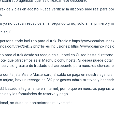
 encontrado agencias que les ofrezcan ese descuento.
rek de 2 días en agosto. Puede verificar la disponibilidad real para p
es
u ya no quedan espacios en el segundo turno, solo en el primero y 
án aquí:
 persona, todo incluido para el trek. Precios: https://www.camino-inc
-inca.com/trek/trek_2.php?lg=es Inclusiones: https://www.camino-inca
do para el trek desde su recojo en su hotel en Cusco hasta el retorno,
hotel que ofrecemos es el Machu picchu hostal. Si desea puede optar 
ervicio gratuito de traslado del aeropuerto para nuestros clientes, pr
o con tarjeta Visa o Mastercard, el saldo se paga en nuestra agencia
on tarjeta, hay un recargo de 8% por gastos administrativos y bancari
stá basado íntegramente en internet, por lo que en nuestras páginas 
ecios y los formularios de reserva y pago.
icional, no dude en contactarnos nuevamente.