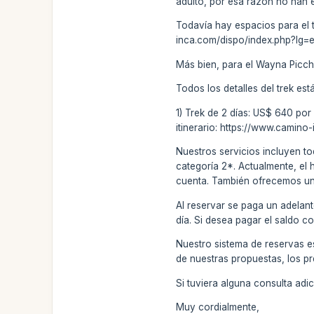
adulto, por esa razón no han
Todavía hay espacios para el t
inca.com/dispo/index.php?lg=
Más bien, para el Wayna Picch
Todos los detalles del trek est
1) Trek de 2 días: US$ 640 por
itinerario: https://www.camino
Nuestros servicios incluyen to
categoría 2*. Actualmente, el 
cuenta. También ofrecemos un s
Al reservar se paga un adelant
día. Si desea pagar el saldo c
Nuestro sistema de reservas e
de nuestras propuestas, los pr
Si tuviera alguna consulta ad
Muy cordialmente,