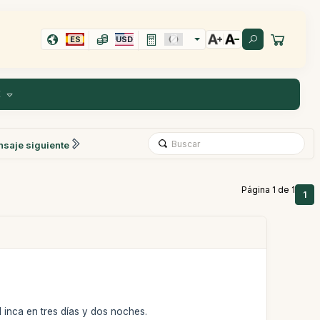
ES
USD
E
saje siguiente
Página 1 de 1
1
 inca en tres días y dos noches.