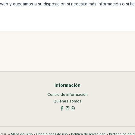
a web y quedamos a su disposición si necesita más información o si ti
Información
Centro de información
Quiénes somos
Peru •
•
•
•
Mapa del sitio
Condiciones de uso
Política de privacidad
Protección de d