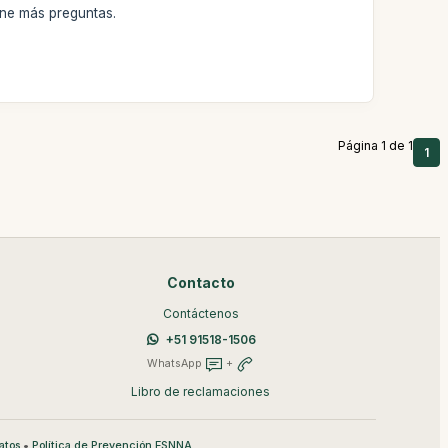
ene más preguntas.
Página 1 de 1
1
Contacto
Contáctenos
+51 91518-1506
WhatsApp
+
Libro de reclamaciones
•
atos
Política de Prevención ESNNA