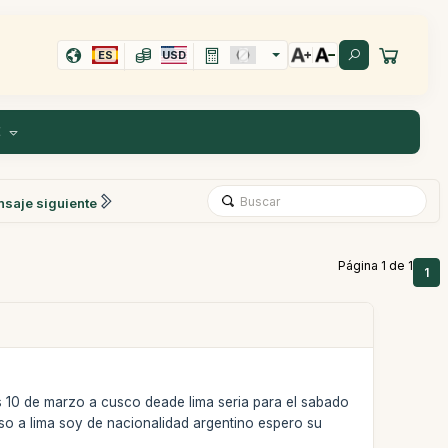
ES
USD
E
saje siguiente
Página 1 de 1
1
es 10 de marzo a cusco deade lima seria para el sabado
eso a lima soy de nacionalidad argentino espero su