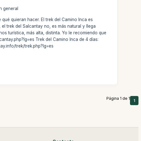
En general
qué quieran hacer. El trek del Camino Inca es
l trek del Salcantay no, es más natural y llega
os turística, más alta, distinta. Yo le recomiendo que
cantay.php?lg=es Trek del Camino Inca de 4 días:
ay.info/trek/trek.php?lg=es
Página 1 de 1
1