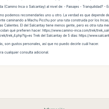
a (Camino Inca o Salcantay) al nivel de: - Paisajes - Tranquilidad? - 
s, no podemos recomendarles uno u otro. La verdad es que depende de 
nte caminando a Machu Picchu por una ruta construida por los Incas, e
s Calientes. El del Salcantay tiene menos gente, pero es otra ruta men
ecidan qué prefieren hacer: https://www.camino-inca.com/trek/trek_sal
ek/trek_4.php?lg=es Trek del Salcantay de 5 días: https://www.salcant
, son gustos personales, así que no puedo decirle cuál hacer.
a cualquier consulta adicional.