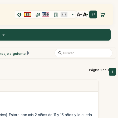
ES
USD
E
saje siguiente
Página 1 de 1
1
s). Estare con mis 2 niños de 11 y 15 años y le quería