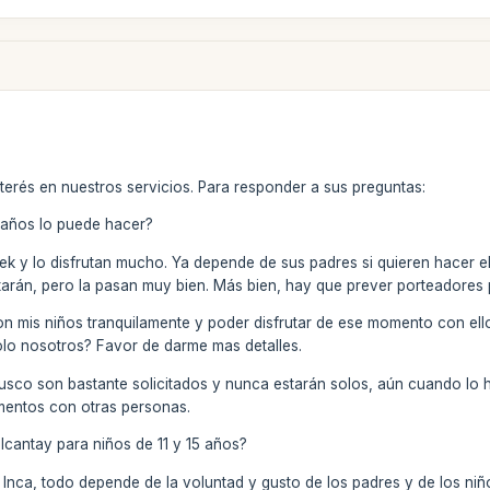
terés en nuestros servicios. Para responder a sus preguntas:
1 años lo puede hacer?
ek y lo disfrutan mucho. Ya depende de sus padres si quieren hacer e
utarán, pero la pasan muy bien. Más bien, hay que prever porteadores p
n mis niños tranquilamente y poder disfrutar de ese momento con ellos
 solo nosotros? Favor de darme mas detalles.
Cusco son bastante solicitados y nunca estarán solos, aún cuando lo ha
entos con otras personas.
lcantay para niños de 11 y 15 años?
o Inca, todo depende de la voluntad y gusto de los padres y de los niñ